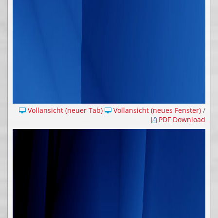
Vollansicht (neuer Tab)
Vollansicht (neues Fenster)
/
PDF Download