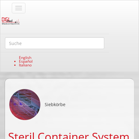
English
Español
Italiano
Siebkörbe
Steril Container System